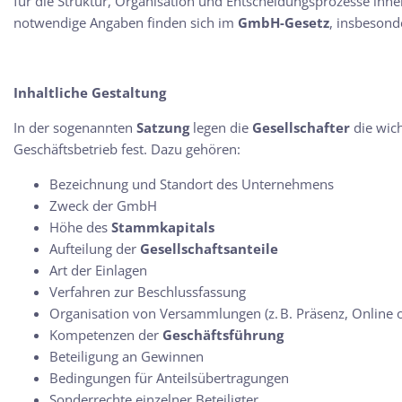
für die Struktur, Organisation und Entscheidungsprozesse inn
notwendige Angaben finden sich im
GmbH-Gesetz
, insbesond
Inhaltliche Gestaltung
In der sogenannten
Satzung
legen die
Gesellschafter
die wic
Geschäftsbetrieb fest. Dazu gehören:
Bezeichnung und Standort des Unternehmens
Zweck der GmbH
Höhe des
Stammkapitals
Aufteilung der
Gesellschaftsanteile
Art der Einlagen
Verfahren zur Beschlussfassung
Organisation von Versammlungen (z. B. Präsenz, Online 
Kompetenzen der
Geschäftsführung
Beteiligung an Gewinnen
Bedingungen für Anteilsübertragungen
Sonderrechte einzelner Beteiligter