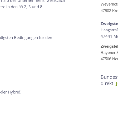
erhalb des Unternehmens. Gesetzlich
Weyerhof
ere in den §§ 2, 3 und 8.
47803 Kre
Zweigste
Haagstra
47441 M
htigsten Bedingungen für den
Zweigste
Rayener S
47506 Neu
Bundesw
direkt
oder Hybrid)