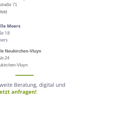
straße 71
feld
lle M
oers
ße 18
oers
lle
Neukirchen-Vluyn
tr.24
kirchen-Vluyn
eite Beratung, digital und
Jetzt anfragen!