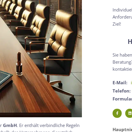
Individue
Anforderu
Ziel!
H
Sie haben
Beratung?
kontaktie
E-Mail:
Telefon:
Formula
er
GmbH
. Er enthält verbindliche Regeln
Hauptnie