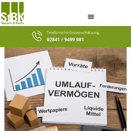
Unsere Berater
Unsere letzten Fälle
Telefonische Ersteinschätzung
02841 / 9499 981