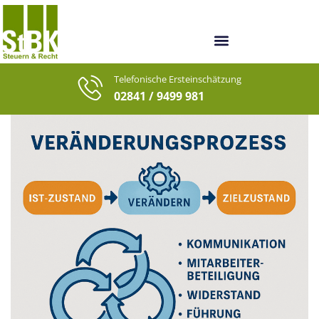
Unsere Berater
Unsere letzten Fälle
Telefonische Ersteinschätzung
02841 / 9499 981