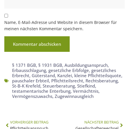
Name, E-Mail-Adresse und Website in diesem Browser für
meinen nächsten Kommentar speichern.
§ 1371 BGB
,
§ 1931 BGB
,
Ausbildungsanspruch
,
Erbausschlagung
,
gesetzliche Erbfolge
,
gesetzliches
Erbrecht
,
Güterstand
,
Kanzlei
,
kleine Pflichtteilsquote
,
pauschaler Erbteil
,
Pflichtteilsrecht
,
Rechtsberatung
,
St-B-K Krefeld
,
Steuerberatung
,
Stiefkind
,
testamentarische Enterbung
,
Vermächtnis
,
Vermögenszuwachs
,
Zugewinnausgleich
VORHERIGER BEITRAG
NÄCHSTER BEITRAG
Pflichtteilsanspruch
Gesellschafterwechsel