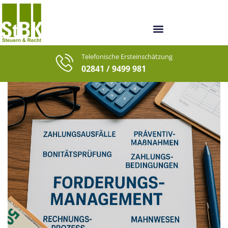
Unsere Berater
Unsere letzten Fälle
Telefonische Ersteinschätzung
02841 / 9499 981