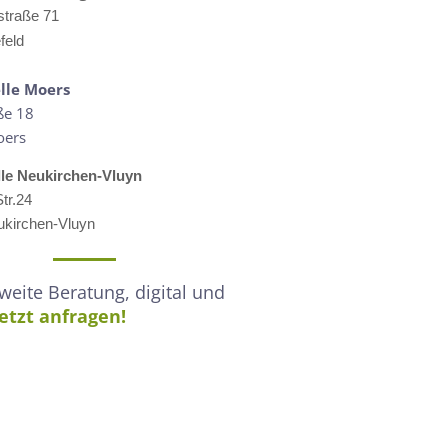
straße 71
feld
lle M
oers
ße 18
oers
lle
Neukirchen-Vluyn
tr.24
kirchen-Vluyn
eite Beratung, digital und
Jetzt anfragen!