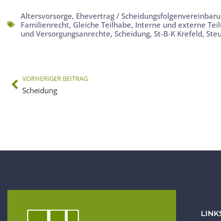
Altersvorsorge
,
Ehevertrag / Scheidungsfolgenvereinbar
Familienrecht
,
Gleiche Teilhabe
,
Interne und externe Tei
und Versorgungsanrechte
,
Scheidung
,
St-B-K Krefeld
,
Ste
VORHERIGER BEITRAG
Scheidung
LINK