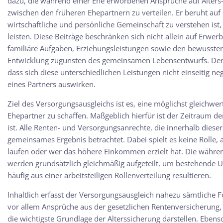
dazu, die während einer Ehe erworbenen Ansprüche auf Alters-
zwischen den früheren Ehepartnern zu verteilen. Er beruht au
wirtschaftliche und persönliche Gemeinschaft zu verstehen ist, 
leisten. Diese Beiträge beschränken sich nicht allein auf Erwe
familiäre Aufgaben, Erziehungsleistungen sowie den bewussten 
Entwicklung zugunsten des gemeinsamen Lebensentwurfs. Der V
dass sich diese unterschiedlichen Leistungen nicht einseitig nega
eines Partners auswirken.
Ziel des Versorgungsausgleichs ist es, eine möglichst gleichwer
Ehepartner zu schaffen. Maßgeblich hierfür ist der Zeitraum der 
ist. Alle Renten- und Versorgungsanrechte, die innerhalb dieser
gemeinsames Ergebnis betrachtet. Dabei spielt es keine Rolle
laufen oder wer das höhere Einkommen erzielt hat. Die währ
werden grundsätzlich gleichmäßig aufgeteilt, um bestehende U
häufig aus einer arbeitsteiligen Rollenverteilung resultieren.
Inhaltlich erfasst der Versorgungsausgleich nahezu sämtliche
vor allem Ansprüche aus der gesetzlichen Rentenversicherung, 
die wichtigste Grundlage der Alterssicherung darstellen. Eb