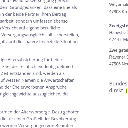
 und Invaliditätsversorgung gerecht
Weyerhof
f dem Grundgedanken, dass eine Ehe als
47803 Kre
in der beide Partner ihren Beitrag
rbsarbeit, sondern umfassen ebenso
Zweigste
Verzicht auf eigene berufliche
Haagstra
ersorgungsausgleich soll sicherstellen,
47441 M
tiv auf die spätere finanzielle Situation
Zweigste
Rayener S
tige Altersabsicherung für beide
47506 Neu
Ehe, der rechtlich eindeutig definiert
 Zeit entstanden sind, werden als
, auf wessen Namen die Anwartschaften
Bundesw
end der Ehe erworbenen Ansprüche
direkt
ngleichgewichte auszugleichen, die
 Formen der Altersvorsorge. Dazu gehören
die für einen Großteil der Bevölkerung
enso werden Versorgungen von Beamten