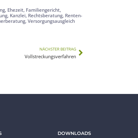
ung
,
Ehezeit
,
Familiengericht
,
lung
,
Kanzlei
,
Rechtsberatung
,
Renten-
uerberatung
,
Versorgungsausgleich
NÄCHSTER BEITRAG
Vollstreckungsverfahren
S
DOWNLOADS